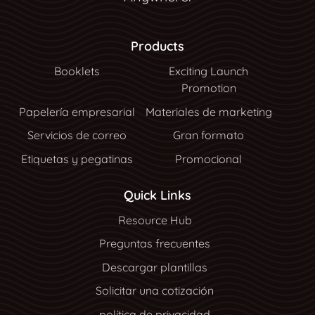
Products
Booklets
Exciting Launch
Promotion
Papelería empresarial
Materiales de marketing
Servicios de correo
Gran formato
Etiquetas y pegatinas
Promocional
Quick Links
Resource Hub
Resource Hub
Preguntas frecuentes
Descargar plantillas
Solicitar una cotización
política de privacidad