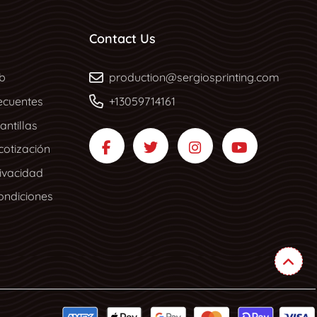
Contact Us
b
b
production@sergiosprinting.com
ecuentes
+13059714161
ntillas
 cotización
rivacidad
ondiciones