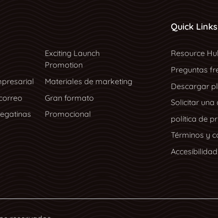
Quick Links
Resource Hu
Exciting Launch
Resource Hu
Promotion
Preguntas fr
presarial
Materiales de marketing
Descargar pla
 correo
Gran formato
Solicitar una
pegatinas
Promocional
política de p
Términos y c
Accesibilidad