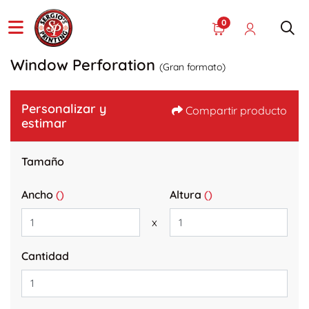
0
Window Perforation
(Gran formato)
Personalizar y
Compartir producto
estimar
Tamaño
Ancho
()
Altura
()
x
Cantidad