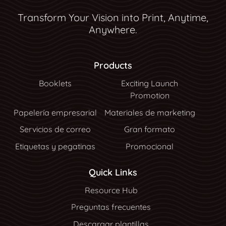
Transform Your Vision into Print, Anytime,
Anywhere.
Products
Booklets
Exciting Launch
Promotion
Papelería empresarial
Materiales de marketing
Servicios de correo
Gran formato
Etiquetas y pegatinas
Promocional
Quick Links
Resource Hub
Resource Hub
Preguntas frecuentes
Descargar plantillas